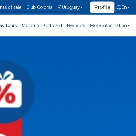
Profile
nts of sale
Club Colonia
Uruguay
En
ay tours
Multitrip
Gift card
Benefits
More information