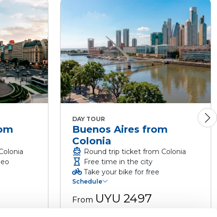
DAY TOUR
rom
Buenos Aires from
Colonia
directions_boat
Colonia
Round trip ticket from Colonia
hourglass
deo
Free time in the city
pedal_bike
Take your bike for free
Schedule
UYU 2497
From