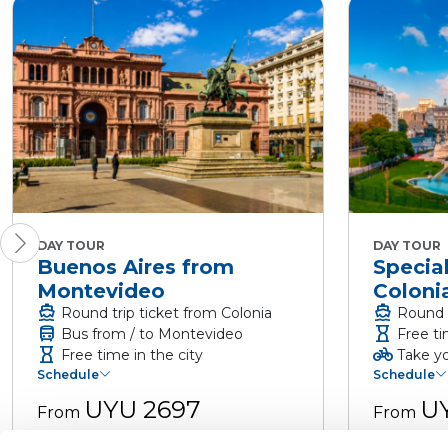
DAY TOUR
DAY TOUR
Buenos Aires from
Specia
Montevideo
Coloni
directions_boat
directions_boat
Round trip ticket from Colonia
Round t
directions_bus
hourglass
Bus from / to Montevideo
Free ti
hourglass
pedal_bike
Free time in the city
Take yo
Schedule
Schedule
UYU 2697
U
From
From