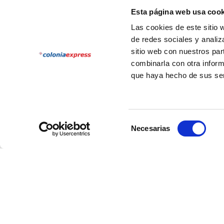
Learn more
Esta página web usa cook
Las cookies de este sitio 
de redes sociales y analiz
Our selection of Packages
sitio web con nuestros par
Choose a unique experience
combinarla con otra inform
que haya hecho de sus ser
Selección
Necesarias
de
consentimiento
HOLIDAY PACKAGE
HOLIDAY P
474 Buenos Aires
Believ