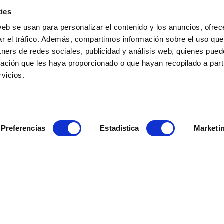
Learn more
Learn more
ies
web se usan para personalizar el contenido y los anuncios, ofrec
ar el tráfico. Además, compartimos información sobre el uso que
tners de redes sociales, publicidad y análisis web, quienes pue
ación que les haya proporcionado o que hayan recopilado a parti
vicios.
Preferencias
Estadística
Marketi
ACKAGE
HOLIDAY PACKAGE
e Madero
Dazzler Maipú