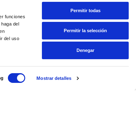
Learn more
Permitir todas
er funciones
 haga del
Permitir la selección
den
Our packages
r del uso
Denegar
ng
Mostrar detalles
HOLIDAY PACKAGE
EFE Hotel & Cowork