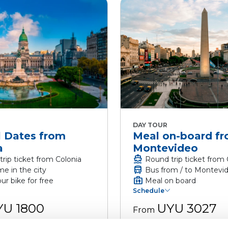
DAY TOUR
l Dates from
Meal on-board f
a
Montevideo
directions_boat
rip ticket from Colonia
Round trip ticket from 
directions_bus
me in the city
Bus from / to Montevi
briefcase_meal
ur bike for free
Meal on board
Schedule
YU 1800
UYU 3027
From