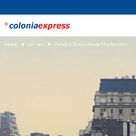
Home
UY - en
Vianda a Bordo desde Montevideo