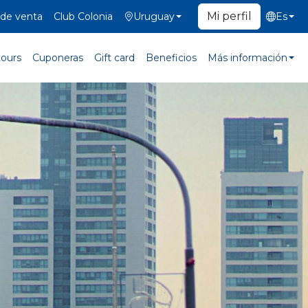
Mi perfil
de venta
Club Colonia
Uruguay
Es
tours
Cuponeras
Gift card
Beneficios
Más información