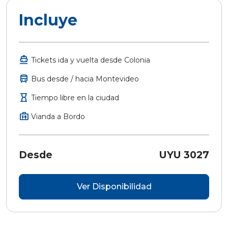
Incluye
directions_boat
Tickets ida y vuelta desde Colonia
directions_bus
Bus desde / hacia Montevideo
hourglass
Tiempo libre en la ciudad
briefcase_meal
Vianda a Bordo
Desde
UYU 3027
Ver Disponibilidad