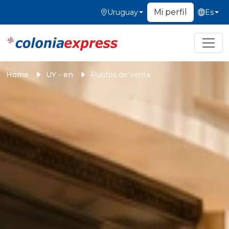
Mi perfil
Uruguay
Es
Home
UY - en
Puntos de venta