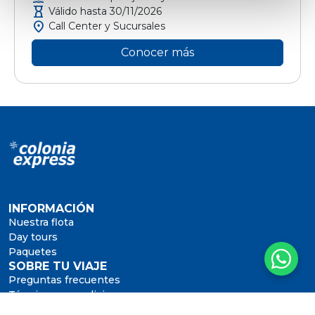
hourglass
Válido hasta 30/11/2026
location_on
Call Center y Sucursales
Conocer más
INFORMACIÓN
Nuestra flota
Day tours
Paquetes
SOBRE TU VIAJE
Preguntas frecuentes
Términos y condiciones
GIFT CARD Y BENEFICIOS