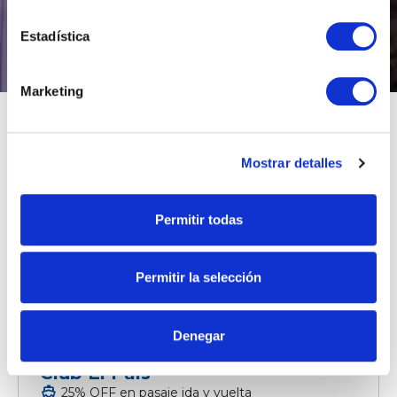
Estadística
Marketing
Beneficios
Mostrar detalles
Permitir todas
Permitir la selección
Previous
Next
Denegar
Club El País
directions_boat
25% OFF en pasaje ida y vuelta