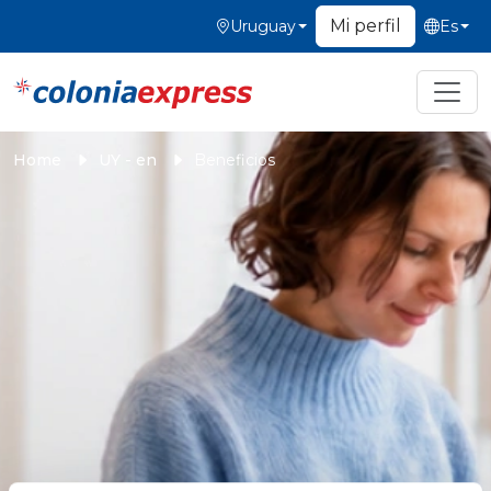
Mi perfil
Uruguay
Es
Home
UY - en
Beneficios